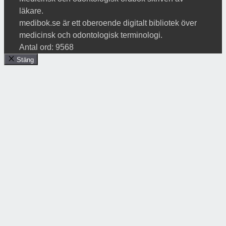
läkare.
medibok.se är ett oberoende digitalt bibliotek över
medicinsk och odontologisk terminologi.
Antal ord: 9568
Stäng