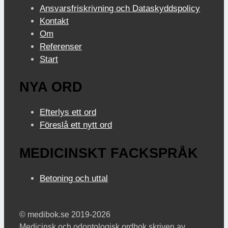
Ansvarsfriskrivning och Dataskyddspolicy
Kontakt
Om
Referenser
Start
NYA ORD
Efterlys ett ord
Föreslå ett nytt ord
MEDICINSKT FACKSPRÅK
Betoning och uttal
© medibok.se 2019-2026
Medicinsk och odontologisk ordbok skriven av