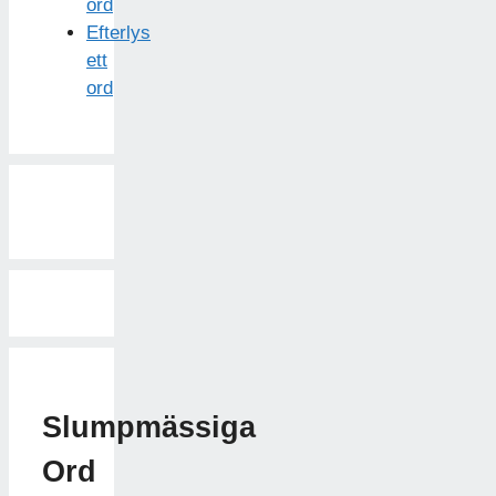
ord
Efterlys
ett
ord
Slumpmässiga
Ord