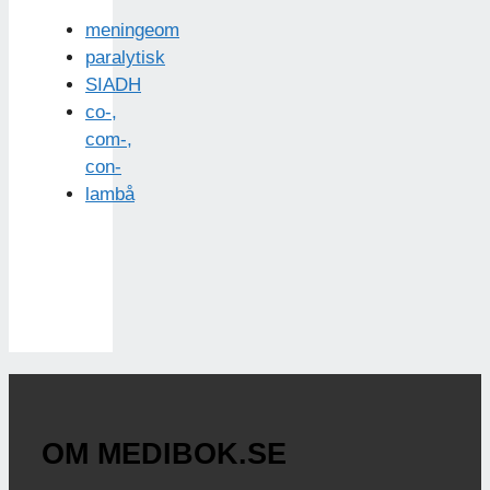
meningeom
paralytisk
SIADH
co-,
com-,
con-
lambå
OM MEDIBOK.SE