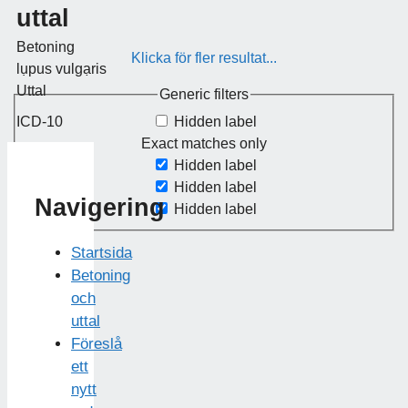
uttal
Betoning
Klicka för fler resultat...
lụpus vulgạris
Uttal
Generic filters
Hidden label
ICD-10
Exact matches only
Hidden label
Hidden label
Navigering
Hidden label
Startsida
Betoning
och
uttal
Föreslå
ett
nytt