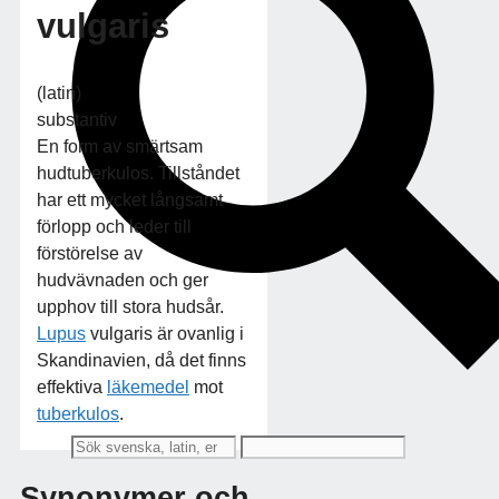
vulgaris
(latin)
substantiv
En form av smärtsam
hudtuberkulos. Tillståndet
har ett mycket långsamt
förlopp och leder till
förstörelse av
hudvävnaden och ger
upphov till stora hudsår.
Lupus
vulgaris är ovanlig i
Skandinavien, då det finns
effektiva
läkemedel
mot
tuberkulos
.
Synonymer och