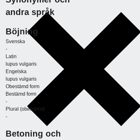
andra språk
Böjning
Svenska
-
Latin
lupus vulgaris
Engelska
lupus vulgaris
Obestämd form
Bestämd form
-
Plural (obestämd)
-
Betoning och