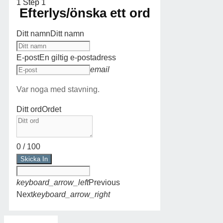
1
Step 1
Efterlys/önska ett ord
Ditt namn
Ditt namn
E-post
En giltig e-postadress
email
Var noga med stavning.
Ditt ord
Ordet
0
/
100
Skicka In
keyboard_arrow_left
Previous
Next
keyboard_arrow_right