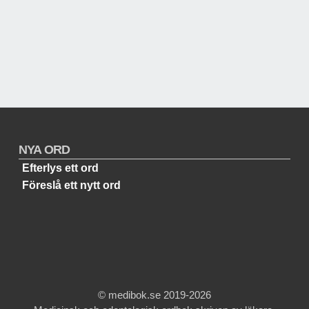
NYA ORD
Efterlys ett ord
Föreslå ett nytt ord
© medibok.se 2019-2026