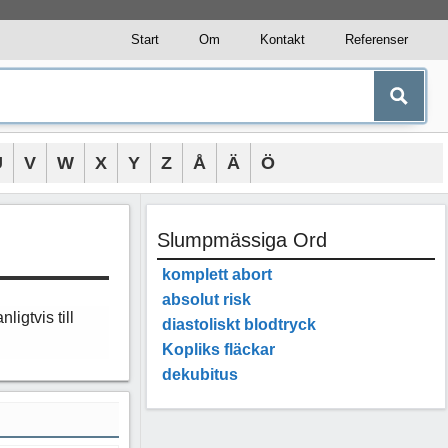
Start
Om
Kontakt
Referenser
U
V
W
X
Y
Z
Å
Ä
Ö
Slumpmässiga Ord
komplett abort
absolut risk
anligtvis till
diastoliskt blodtryck
Kopliks fläckar
dekubitus