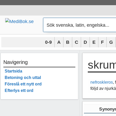
Hoppa
till
innehåll
0-9
A
B
C
D
E
F
G
skrum
Navigering
Startsida
Betoning och uttal
nefroskleros
,
Föreslå ett nytt ord
följd av njurk
Efterlys ett ord
Synonym