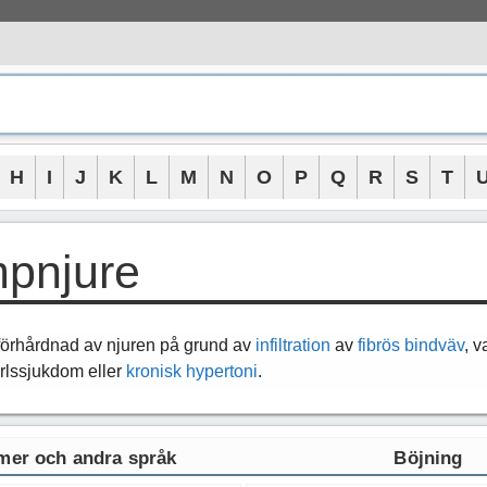
H
I
J
K
L
M
N
O
P
Q
R
S
T
pnjure
 förhårdnad av njuren på grund av
infiltration
av
fibrös
bindväv
, v
ärlssjukdom eller
kronisk
hypertoni
.
er och andra språk
Böjning