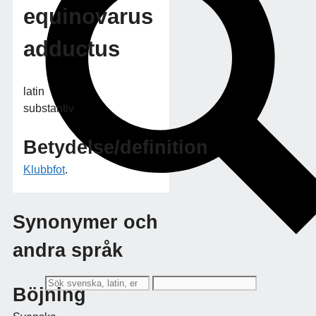
equinovarus
adductus
latin
substantiv
Betydelse/definition
Klubbfot
.
Synonymer och
andra språk
Böjning