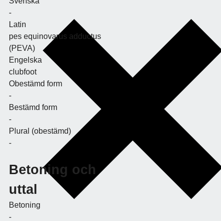
Svenska
-
Latin
pes equinovarus adductus
(PEVA)
Engelska
clubfoot
Obestämd form
-
Bestämd form
-
Plural (obestämd)
-
Betoning och
uttal
Betoning
-