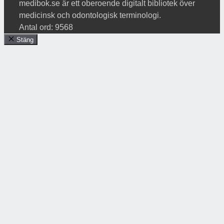
medibok.se är ett oberoende digitalt bibliotek över
medicinsk och odontologisk terminologi.
Antal ord: 9568
Stäng