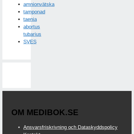
amnionvätska
tamponad
taenia
abortus
tubarius
SVES
OM MEDIBOK.SE
Ansvarsfriskrivning och Dataskyddspolicy