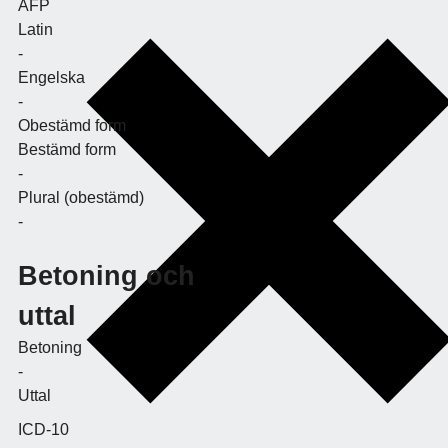
AFP
Latin
-
Engelska
-
Obestämd form
Bestämd form
-
Plural (obestämd)
-
Betoning och
uttal
Betoning
-
Uttal
ICD-10