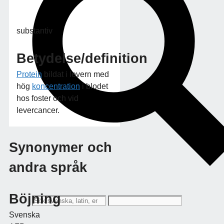
substantiv
Betydelse/definition
Protein
bildat i levern med
hög
koncentration
i blodet
hos foster och vid
levercancer.
Synonymer och
andra språk
Böjning
Svenska