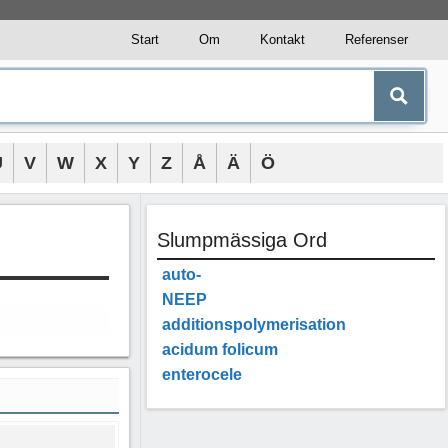
Start
Om
Kontakt
Referenser
U
V
W
X
Y
Z
Å
Ä
Ö
Slumpmässiga Ord
auto-
NEEP
additionspolymerisation
acidum folicum
enterocele