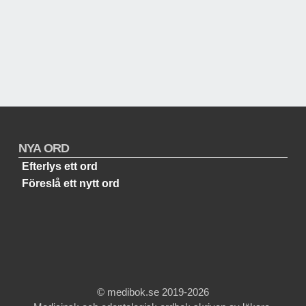
NYA ORD
Efterlys ett ord
Föreslå ett nytt ord
© medibok.se 2019-2026