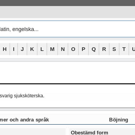
H
I
J
K
L
M
N
O
P
Q
R
S
T
svarig sjuksköterska.
er och andra språk
Böjning
Obestämd form