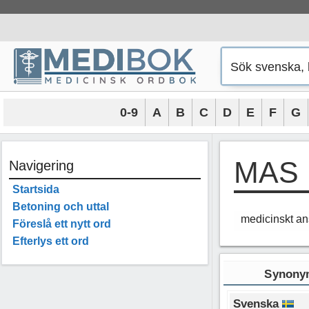
Hoppa
till
innehåll
0-9
A
B
C
D
E
F
G
MAS
Navigering
Startsida
Betoning och uttal
medicinskt an
Föreslå ett nytt ord
Efterlys ett ord
Synonym
Svenska