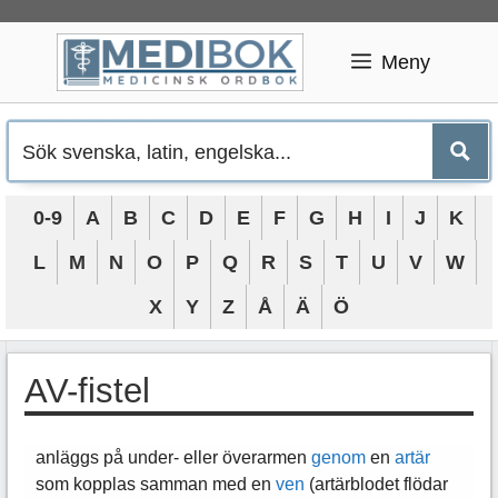
Hoppa
till
Meny
innehåll
0-9
A
B
C
D
E
F
G
H
I
J
K
L
M
N
O
P
Q
R
S
T
U
V
W
X
Y
Z
Å
Ä
Ö
AV-fistel
anläggs på under- eller överarmen
genom
en
artär
som kopplas samman med en
ven
(artärblodet flödar