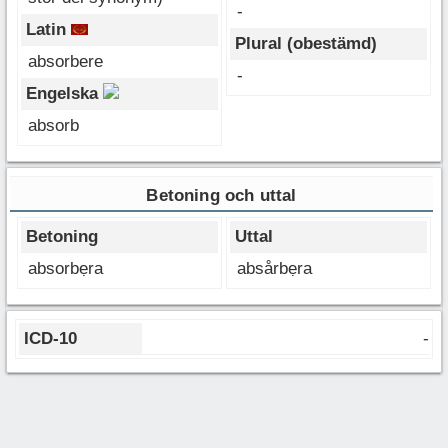
-
Latin
Plural (obestämd)
absorbere
-
Engelska
absorb
Betoning och uttal
Betoning
Uttal
absorbẹra
absårbẹra
ICD-10
-