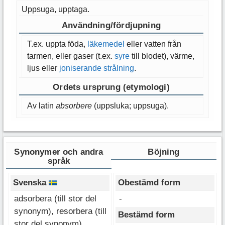
Uppsuga, upptaga.
Användning/fördjupning
T.ex. uppta föda,
läkemedel
eller vatten från
tarmen, eller gaser (t.ex.
syre
till blodet), värme,
ljus eller
joniserande strålning
.
Ordets ursprung (etymologi)
Av latin
absorbere
(uppsluka; uppsuga).
Synonymer och andra
Böjning
språk
Svenska
Obestämd form
adsorbera (till stor del
-
synonym), resorbera (till
Bestämd form
stor del synonym)