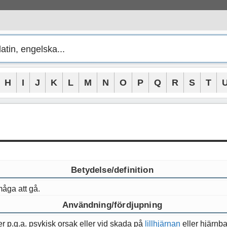
H
I
J
K
L
M
N
O
P
Q
R
S
T
Betydelse/definition
måga att gå.
Användning/fördjupning
p.g.a. psykisk orsak eller vid skada på
lillhjärnan
eller hjärnb