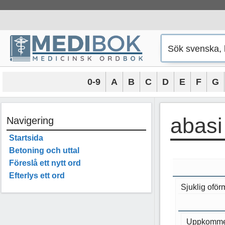
Hoppa
till
innehåll
0-9
A
B
C
D
E
F
G
abasi
Navigering
Startsida
Betoning och uttal
Föreslå ett nytt ord
Efterlys ett ord
Sjuklig oför
Uppkommer 