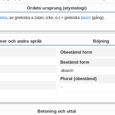
Ordets ursprung (etymologi)
asia
, av grekiska a (utan, icke, o-) + grekiska
basis
(gång).
er och andra språk
Böjning
Obestämd form
Bestämd form
abasin
Plural (obestämd)
-
Betoning och uttal