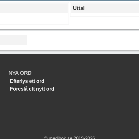
Uttal
NYA ORD
Efterlys ett ord
Föreslå ett nytt ord
© medibok.se 2019-2026