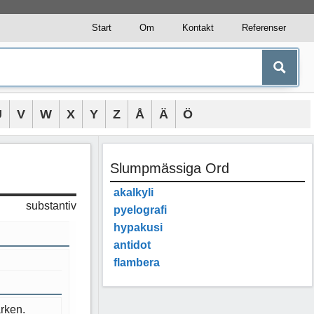
Start
Om
Kontakt
Referenser
U
V
W
X
Y
Z
Å
Ä
Ö
Slumpmässiga Ord
akalkyli
substantiv
pyelografi
hypakusi
antidot
flambera
arken.