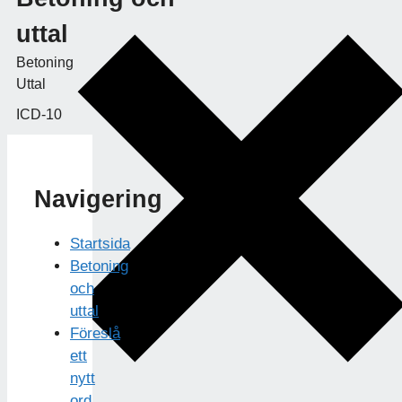
uttal
Betoning
Uttal
ICD-10
Navigering
Startsida
Betoning
och
uttal
Föreslå
ett
nytt
ord