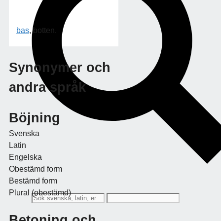
bas
, botten.
Synonymer och
andra språk
Böjning
Svenska
Latin
Engelska
Obestämd form
Bestämd form
Plural (obestämd)
Betoning och