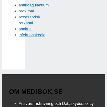
antikoagulantium
proximal
accessorisk
rotkanal
anakusi
infektionskedja
OM MEDIBOK.SE
Ansvarsfriskrivning och Dataskyddspolicy