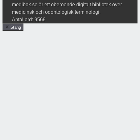
medibok.se är ett oberoende digitalt bibliotek över
medicinsk och odontologisk terminologi.
Antal ord: 9568
Stäng