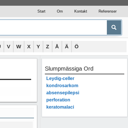
Start
Om
Kontakt
Referenser
U
V
W
X
Y
Z
Å
Ä
Ö
Slumpmässiga Ord
Leydig-celler
kondrosarkom
absensepilepsi
perforation
keratomalaci