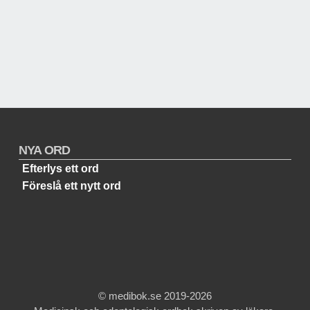
NYA ORD
Efterlys ett ord
Föreslå ett nytt ord
© medibok.se 2019-2026