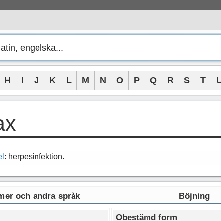
H
I
J
K
L
M
N
O
P
Q
R
S
T
ax
el
: herpesinfektion.
er och andra språk
Böjning
Obestämd form