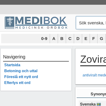
Hoppa
till
innehåll
0-9
A
B
C
D
E
F
G
Zovir
Navigering
Startsida
Betoning och uttal
antiviralt med
Föreslå ett nytt ord
Efterlys ett ord
Synonym
Svenska