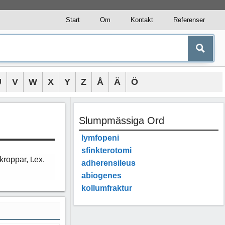
Start
Om
Kontakt
Referenser
U
V
W
X
Y
Z
Å
Ä
Ö
Slumpmässiga Ord
lymfopeni
sfinkterotomi
roppar, t.ex.
adherensileus
abiogenes
kollumfraktur