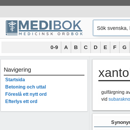
Hoppa
till
innehåll
0-9
A
B
C
D
E
F
G
xanto
Navigering
Startsida
Betoning och uttal
gulfärgning a
Föreslå ett nytt ord
vid
subarakno
Efterlys ett ord
Synonym