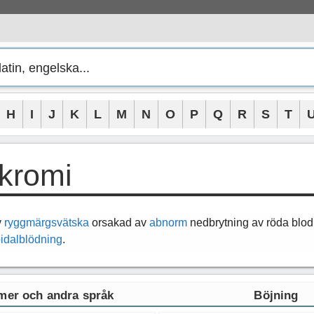
H
I
J
K
L
M
N
O
P
Q
R
S
T
kromi
v
ryggmärgsvätska
orsakad av
abnorm
nedbrytning av röda blodk
idalblödning
.
er och andra språk
Böjning