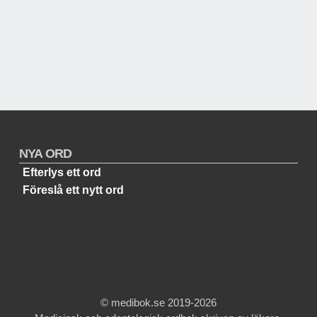
NYA ORD
Efterlys ett ord
Föreslå ett nytt ord
© medibok.se 2019-2026