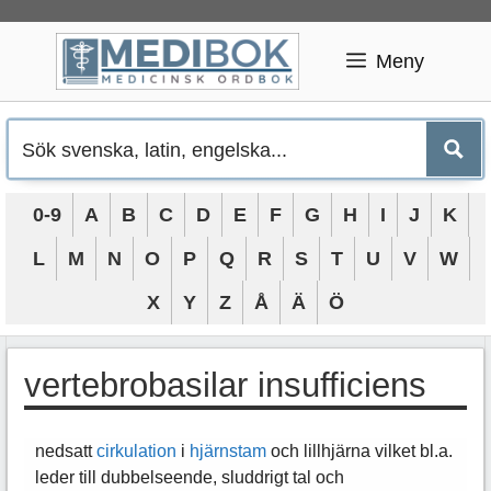
Hoppa
till
Meny
innehåll
0-9
A
B
C
D
E
F
G
H
I
J
K
L
M
N
O
P
Q
R
S
T
U
V
W
X
Y
Z
Å
Ä
Ö
vertebrobasilar insufficiens
nedsatt
cirkulation
i
hjärnstam
och lillhjärna vilket bl.a.
leder till dubbelseende, sluddrigt tal och