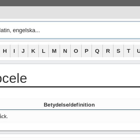
H
I
J
K
L
M
N
O
P
Q
R
S
T
ocele
Betydelse/definition
åck.