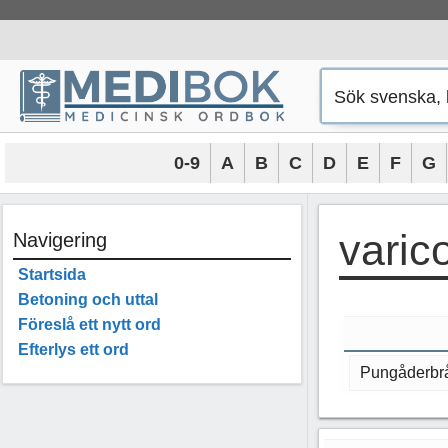
Hoppa
till
innehåll
0-9
A
B
C
D
E
F
G
varic
Navigering
Startsida
Betoning och uttal
Föreslå ett nytt ord
Efterlys ett ord
Pungåderbr