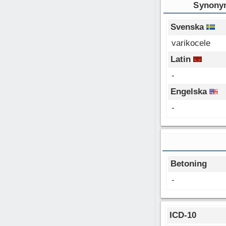
Synonym
Svenska
varikocele
Latin
-
Engelska
-
Betoning
-
ICD-10