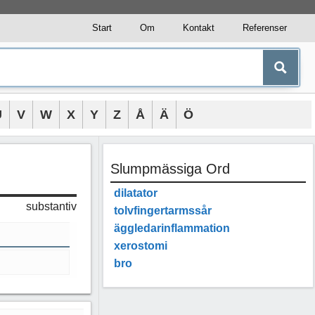
Start
Om
Kontakt
Referenser
U
V
W
X
Y
Z
Å
Ä
Ö
Slumpmässiga Ord
dilatator
substantiv
tolvfingertarmssår
äggledarinflammation
xerostomi
bro