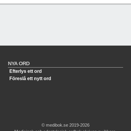
NYA ORD
Efterlys ett ord
Föreslå ett nytt ord
© medibok.se 2019-2026