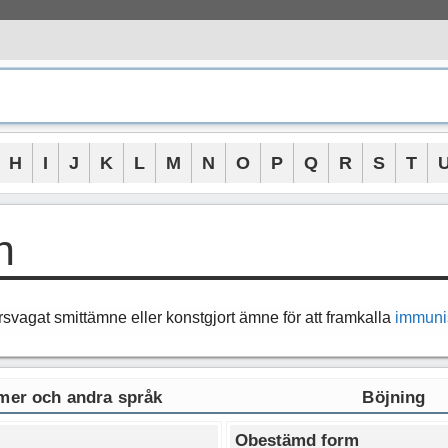
H
I
J
K
L
M
N
O
P
Q
R
S
T
n
rsvagat smittämne eller konstgjort ämne för att framkalla
immuni
er och andra språk
Böjning
Obestämd form