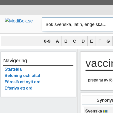
Hoppa
till
innehåll
0-9
A
B
C
D
E
F
G
vacci
Navigering
Startsida
Betoning och uttal
preparat av fö
Föreslå ett nytt ord
Efterlys ett ord
Synonym
Svenska