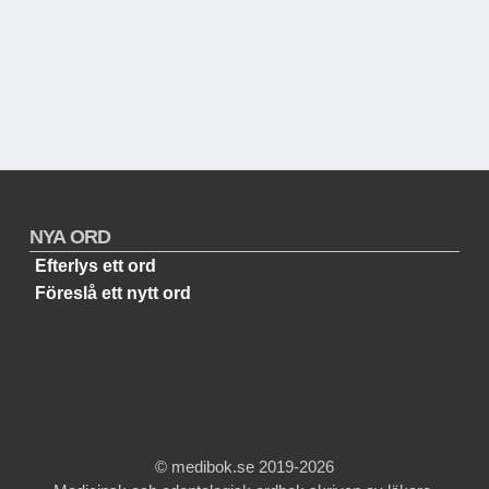
NYA ORD
Efterlys ett ord
Föreslå ett nytt ord
© medibok.se 2019-2026