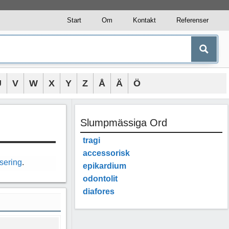
Start
Om
Kontakt
Referenser
U
V
W
X
Y
Z
Å
Ä
Ö
Slumpmässiga Ord
tragi
accessorisk
sering
.
epikardium
odontolit
diafores