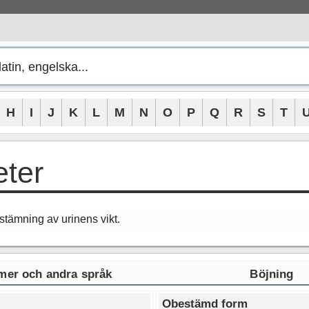
H
I
J
K
L
M
N
O
P
Q
R
S
T
ter
stämning av urinens vikt.
er och andra språk
Böjning
Obestämd form