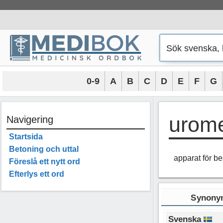
Hoppa
till
innehåll
0-9
A
B
C
D
E
F
G
urome
Navigering
Startsida
Betoning och uttal
apparat för be
Föreslå ett nytt ord
Efterlys ett ord
Synonym
Svenska