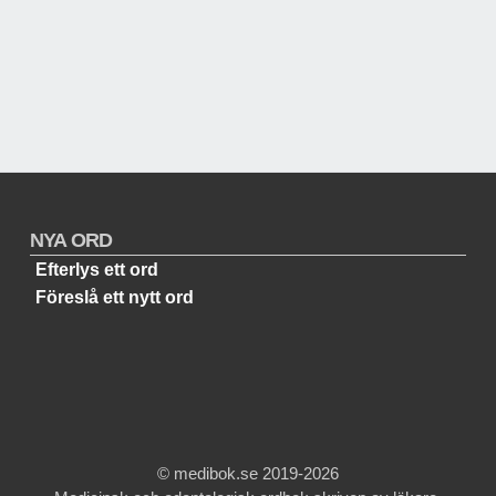
NYA ORD
Efterlys ett ord
Föreslå ett nytt ord
© medibok.se 2019-2026