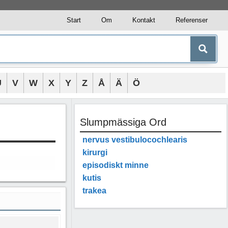
Start
Om
Kontakt
Referenser
U
V
W
X
Y
Z
Å
Ä
Ö
Slumpmässiga Ord
nervus vestibulocochlearis
kirurgi
episodiskt minne
kutis
trakea