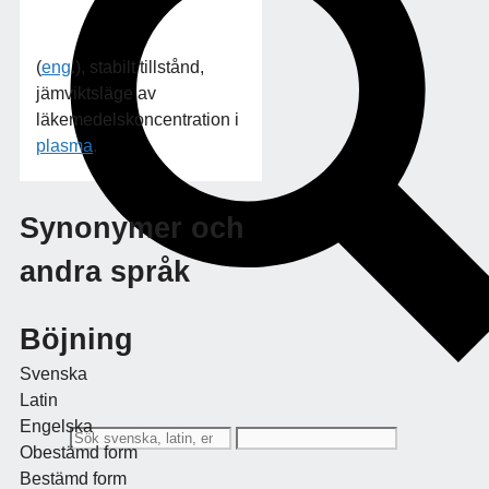
(
eng
.), stabilt tillstånd,
jämviktsläge av
läkemedelskoncentration i
plasma
.
Synonymer och
andra språk
Böjning
Svenska
Latin
Engelska
Obestämd form
Bestämd form