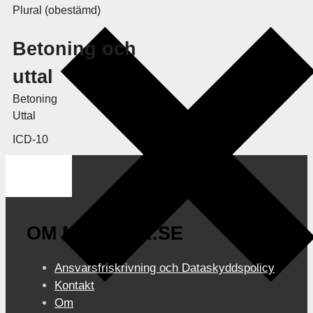
Plural (obestämd)
Betoning och
uttal
Betoning
Uttal
ICD-10
OM MEDIBOK.SE
Ansvarsfriskrivning och Dataskyddspolicy
Kontakt
Om