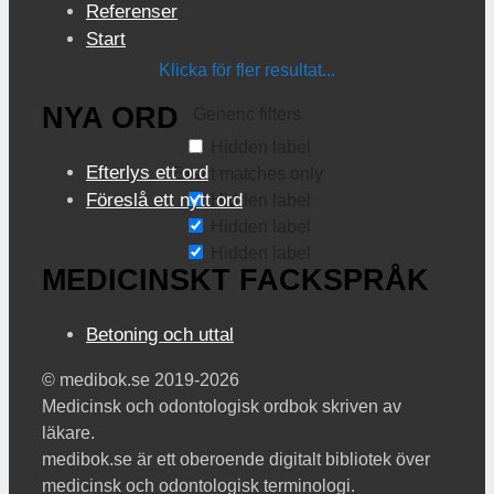
Referenser
Start
Klicka för fler resultat...
NYA ORD
Generic filters
Hidden label
Efterlys ett ord
Exact matches only
Föreslå ett nytt ord
Hidden label
Hidden label
Hidden label
MEDICINSKT FACKSPRÅK
Betoning och uttal
© medibok.se 2019-2026
Medicinsk och odontologisk ordbok skriven av
läkare.
medibok.se är ett oberoende digitalt bibliotek över
medicinsk och odontologisk terminologi.