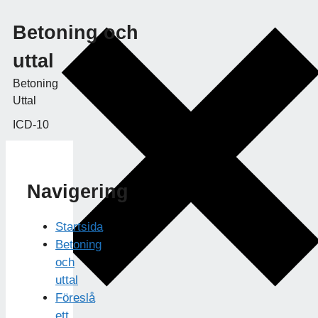
Betoning och
uttal
Betoning
Uttal
ICD-10
Navigering
Startsida
Betoning
och
uttal
Föreslå
ett