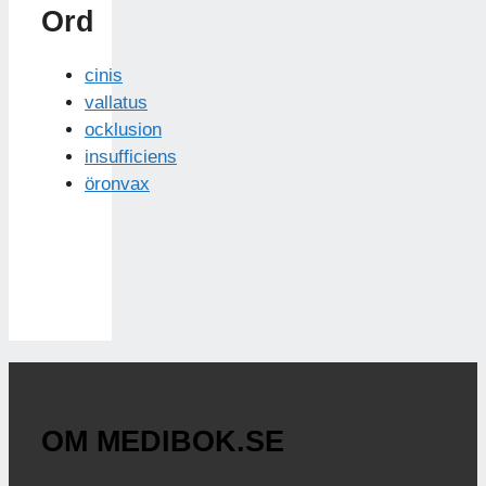
Ord
cinis
vallatus
ocklusion
insufficiens
öronvax
OM MEDIBOK.SE