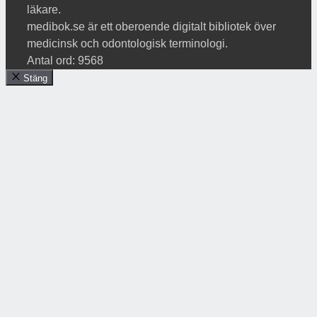
läkare.
medibok.se är ett oberoende digitalt bibliotek över
medicinsk och odontologisk terminologi.
Antal ord: 9568
Stäng