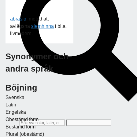
abrasio
, metod att
avlägsna
slemhinna
i bl.a.
livmodern.
Synonymer och
andra språk
Böjning
Svenska
Latin
Engelska
Obestämd form
Bestämd form
Plural (obestämd)