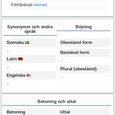
Förhårdnad
vävnad
.
Synonymer och andra
Böjning
språk
Svenska
Obestämd form
-
Bestämd form
Latin
-
-
Plural (obestämd)
Engelska
-
-
Betoning och uttal
Betoning
Uttal