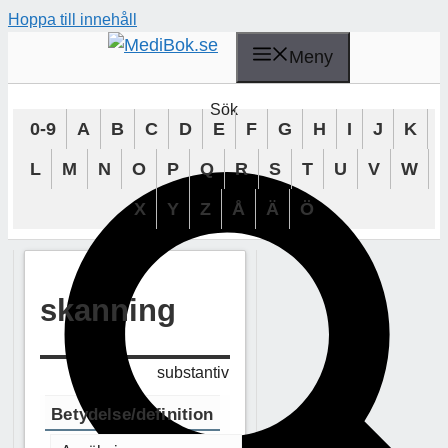
Hoppa till innehåll
Meny
Sök
0-9
A
B
C
D
E
F
G
H
I
J
K
L
M
N
O
P
Q
R
S
T
U
V
W
X
Y
Z
Å
Ä
Ö
skanning
substantiv
Betydelse/definition