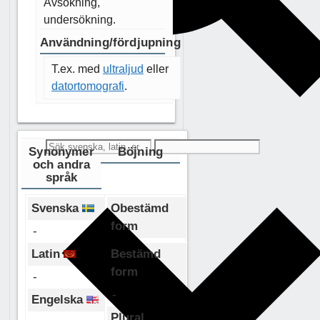
Avsökning,
undersökning.
Användning/fördjupning
T.ex. med
ultraljud
eller
datortomografi
.
Synonymer
Böjning
och andra
språk
Svenska
Obestämd
form
-
Latin
Bestämd
form
-
-
Engelska
Plural