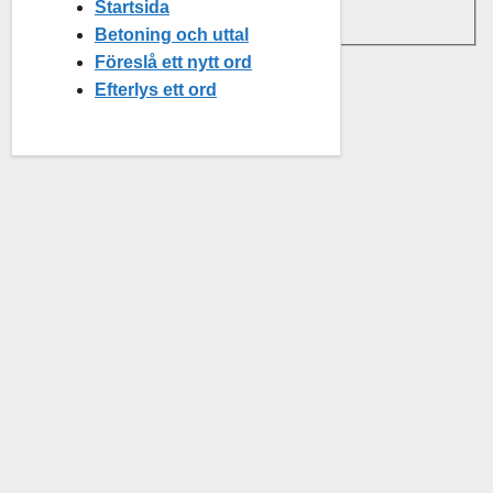
Startsida
Hidden label
Betoning och uttal
Föreslå ett nytt ord
Efterlys ett ord