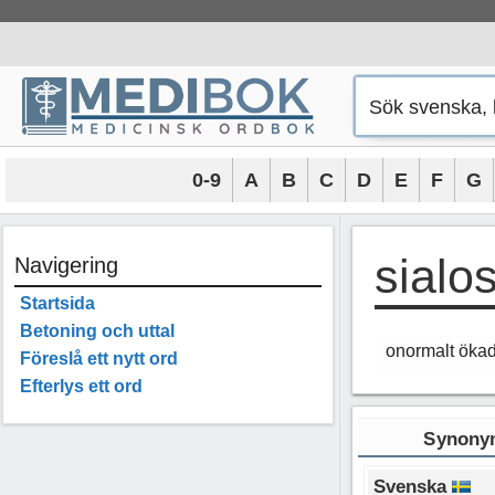
Hoppa
till
innehåll
0-9
A
B
C
D
E
F
G
sialo
Navigering
Startsida
Betoning och uttal
onormalt ökad
Föreslå ett nytt ord
Efterlys ett ord
Synonym
Svenska