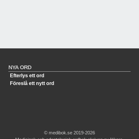
NYA ORD
Efterlys ett ord
Föreslå ett nytt ord
© medibok.se 2019-2026