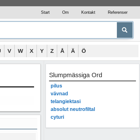
Start
Om
Kontakt
Referenser
U
V
W
X
Y
Z
Å
Ä
Ö
Slumpmässiga Ord
pilus
vävnad
telangiektasi
absolut neutrofiltal
cyturi