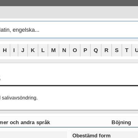
H
I
J
K
L
M
N
O
P
Q
R
S
T
s
 salivavsöndring.
er och andra språk
Böjning
Obestämd form