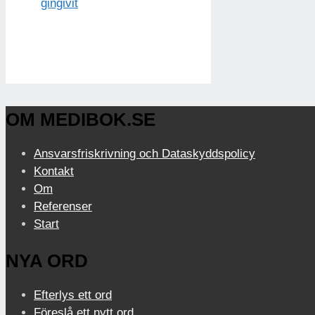
gingivit
OM MEDIBOK.SE
Ansvarsfriskrivning och Dataskyddspolicy
Kontakt
Om
Referenser
Start
NYA ORD
Efterlys ett ord
Föreslå ett nytt ord