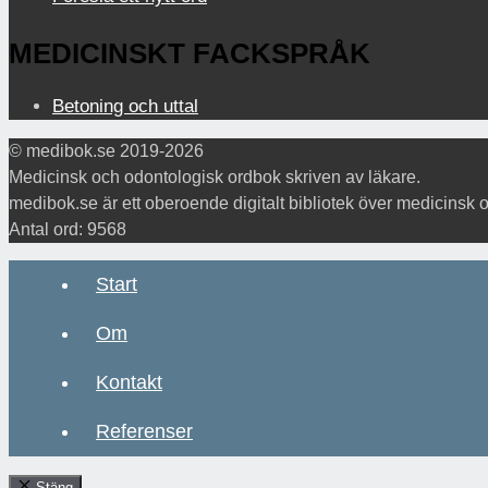
MEDICINSKT FACKSPRÅK
Betoning och uttal
© medibok.se 2019-2026
Medicinsk och odontologisk ordbok skriven av läkare.
medibok.se är ett oberoende digitalt bibliotek över medicinsk 
Antal ord: 9568
Start
Om
Kontakt
Referenser
Stäng