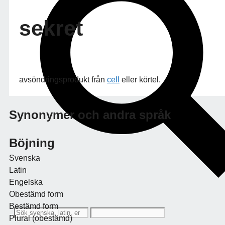
sekret
avsöndringsprodukt från
cell
eller körtel.
Synonymer och andra språk
Böjning
Svenska
Latin
Engelska
Obestämd form
Bestämd form
Plural (obestämd)