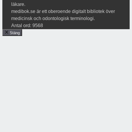
läkare.
medibok.se är ett oberoende digitalt bibliotek över
medicinsk och odontologisk terminologi.
Antal ord: 9568
Stäng