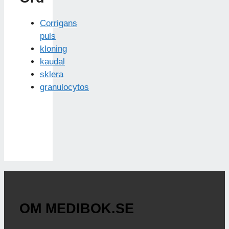
Corrigans
puls
kloning
kaudal
sklera
granulocytos
OM MEDIBOK.SE