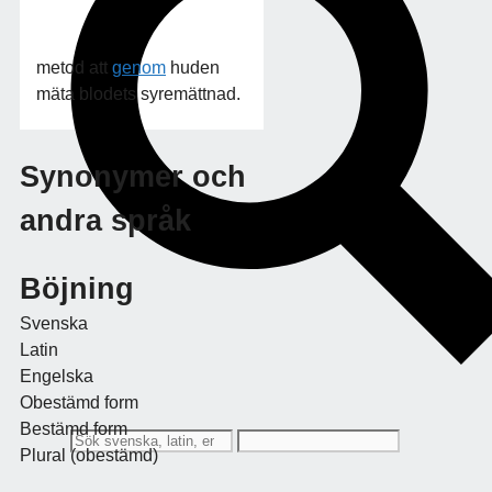
metod att
genom
huden
mäta blodets syremättnad.
Synonymer och
andra språk
Böjning
Svenska
Latin
Engelska
Obestämd form
Bestämd form
Plural (obestämd)