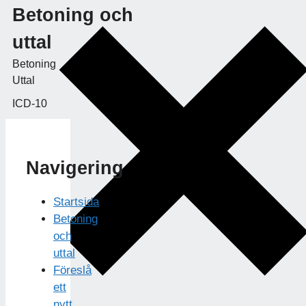
Betoning och
uttal
Betoning
Uttal
ICD-10
Navigering
Startsida
Betoning
och
uttal
Föreslå
ett
nytt