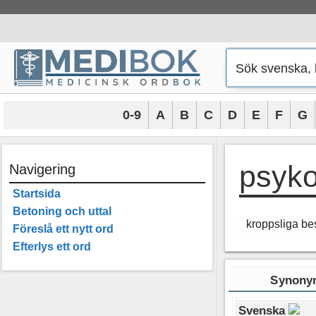
Hoppa
till
innehåll
0-9
A
B
C
D
E
F
G
psyk
Navigering
Startsida
Betoning och uttal
kroppsliga bes
Föreslå ett nytt ord
Efterlys ett ord
Synonym
Svenska