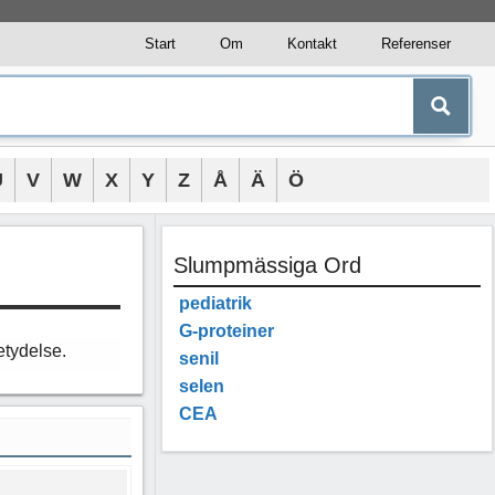
Start
Om
Kontakt
Referenser
U
V
W
X
Y
Z
Å
Ä
Ö
Slumpmässiga Ord
pediatrik
G-proteiner
etydelse.
senil
selen
CEA