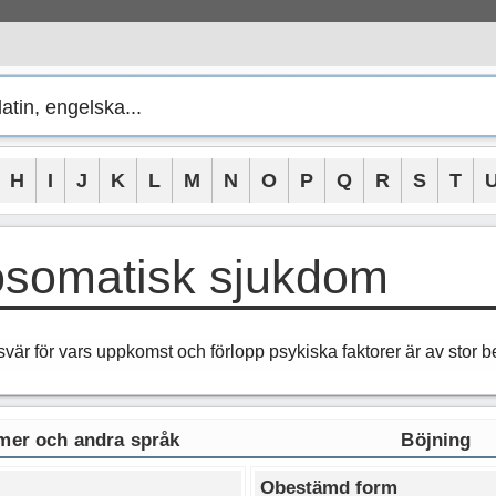
H
I
J
K
L
M
N
O
P
Q
R
S
T
osomatisk sjukdom
vär för vars uppkomst och förlopp psykiska faktorer är av stor b
er och andra språk
Böjning
Obestämd form