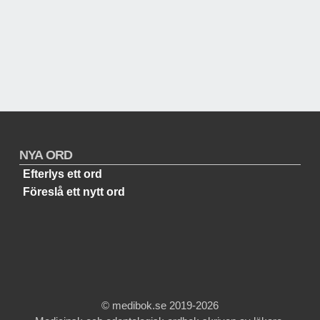
NYA ORD
Efterlys ett ord
Föreslå ett nytt ord
© medibok.se 2019-2026