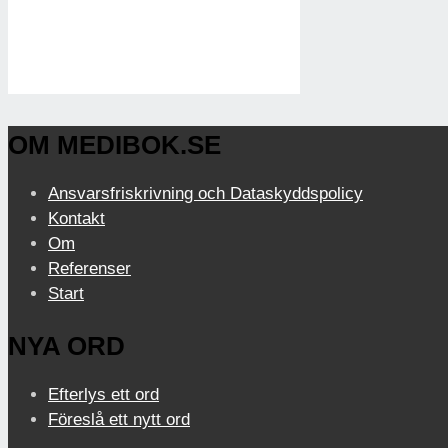
OM MEDIBOK.SE
Ansvarsfriskrivning och Dataskyddspolicy
Kontakt
Om
Referenser
Start
NYA ORD
Efterlys ett ord
Föreslå ett nytt ord