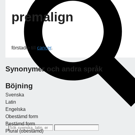
premalign
förstadie till
cancer
.
Synonymer och andra språk
Böjning
Svenska
Latin
Engelska
Obestämd form
Bestämd form
Plural (obestämd)