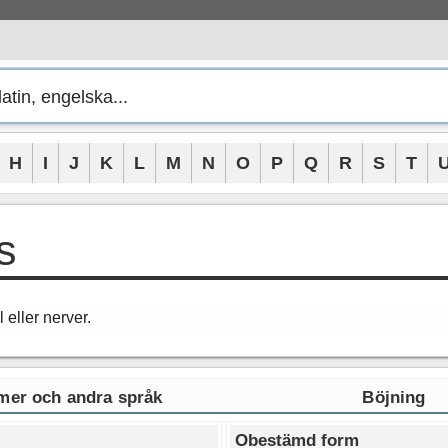
H
I
J
K
L
M
N
O
P
Q
R
S
T
s
 eller nerver.
er och andra språk
Böjning
Obestämd form