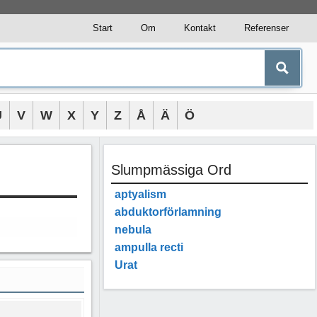
Start
Om
Kontakt
Referenser
U
V
W
X
Y
Z
Å
Ä
Ö
Slumpmässiga Ord
aptyalism
abduktorförlamning
nebula
ampulla recti
Urat