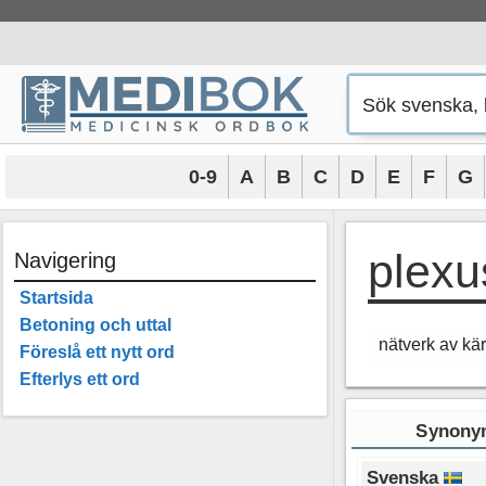
Hoppa
till
innehåll
0-9
A
B
C
D
E
F
G
plexu
Navigering
Startsida
Betoning och uttal
nätverk av kärl
Föreslå ett nytt ord
Efterlys ett ord
Synonym
Svenska