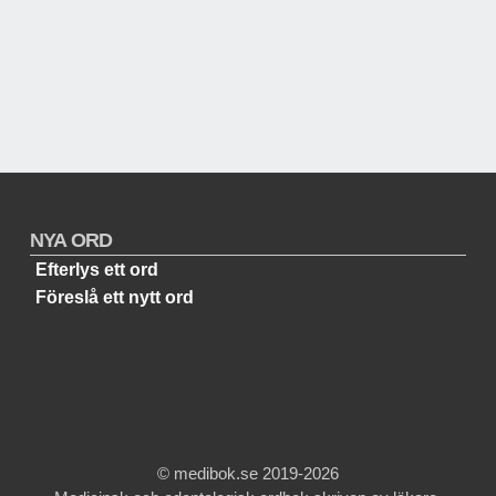
NYA ORD
Efterlys ett ord
Föreslå ett nytt ord
© medibok.se 2019-2026