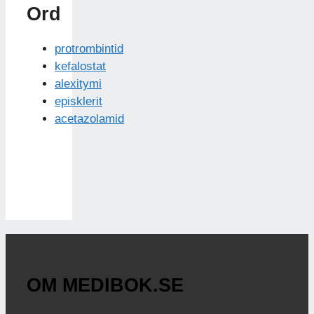
Ord
protrombintid
kefalostat
alexitymi
episklerit
acetazolamid
OM MEDIBOK.SE