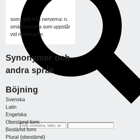
som ugår från nerverna: n.
smärta smärta som uppstår
vid nervskador.
Synonymer och
andra språk
Böjning
Svenska
Latin
Engelska
Obestämd form
Bestämd form
Plural (obestämd)