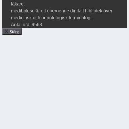
läkare.
medibok.se är ett oberoende digitalt bibliotek över
medicinsk och odontologisk terminologi.
Antal ord: 9568
Stäng