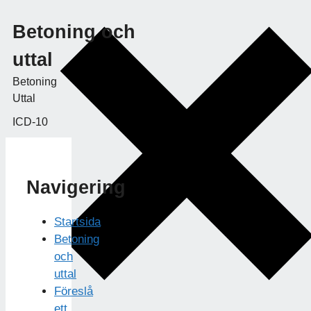
Betoning och
uttal
Betoning
Uttal
ICD-10
Navigering
Startsida
Betoning
och
uttal
Föreslå
ett