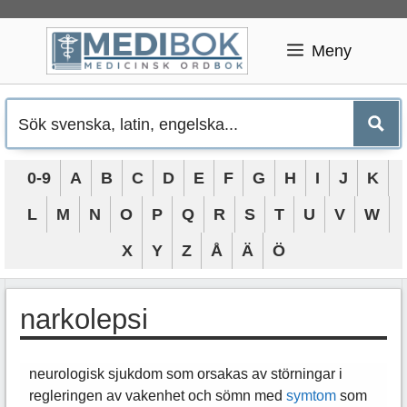
Hoppa
till
Meny
innehåll
0-9
A
B
C
D
E
F
G
H
I
J
K
L
M
N
O
P
Q
R
S
T
U
V
W
X
Y
Z
Å
Ä
Ö
narkolepsi
neurologisk sjukdom som orsakas av störningar i
regleringen av vakenhet och sömn med
symtom
som