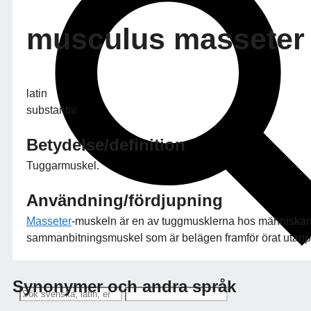
musculus masseter
latin
substantiv
Betydelse/definition
Tuggarmuskel.
Användning/fördjupning
Masseter
-muskeln är en av tuggmusklerna hos människan. 
sammanbitningsmuskel som är belägen framför örat utan
Synonymer och andra språk