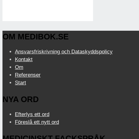
OM MEDIBOK.SE
Ansvarsfriskrivning och Dataskyddspolicy
Kontakt
Om
Referenser
Start
NYA ORD
Efterlys ett ord
Föreslå ett nytt ord
MEDICINSKT FACKSPRÅK