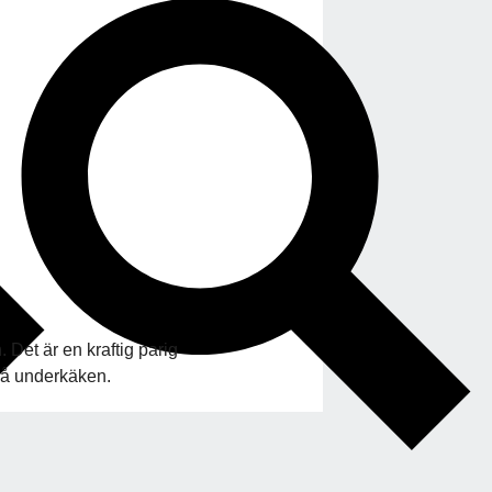
Det är en kraftig parig
på underkäken.