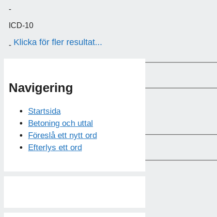
-
ICD-10
Klicka för fler resultat...
-
Generic filters
Hidden label
Navigering
Exact matches only
Hidden label
Startsida
Hidden label
Betoning och uttal
Hidden label
Föreslå ett nytt ord
Efterlys ett ord