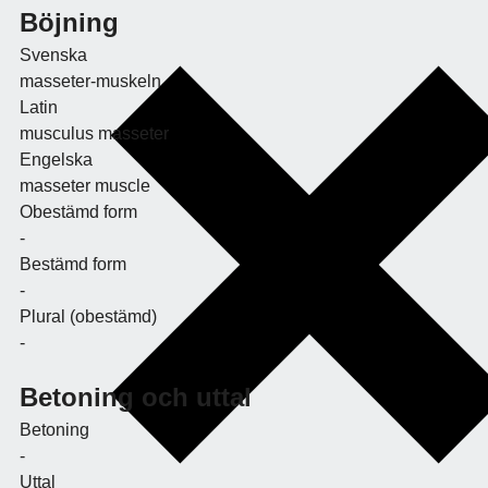
Böjning
Svenska
masseter-muskeln
Latin
musculus masseter
Engelska
masseter muscle
Obestämd form
-
Bestämd form
-
Plural (obestämd)
-
Betoning och uttal
Betoning
-
Uttal