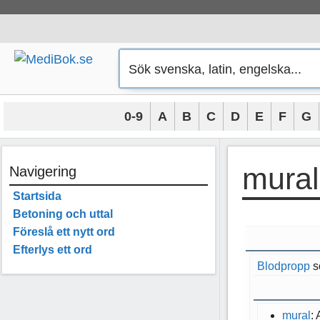
Hoppa
till
innehåll
0-9
A
B
C
D
E
F
G
mural
Navigering
Startsida
Betoning och uttal
Föreslå ett nytt ord
Efterlys ett ord
Blodpropp
s
mural
: 