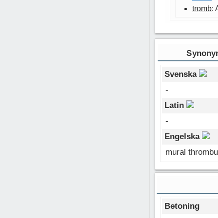
tromb
:
Synonym
Svenska
-
Latin
-
Engelska
mural thromb
Betoning