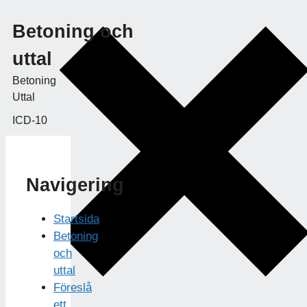
Betoning och
uttal
Betoning
Uttal
ICD-10
Navigering
Startsida
Betoning
och
uttal
Föreslå
ett