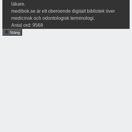
läkare.
medibok.se är ett oberoende digitalt bibliotek över
medicinsk och odontologisk terminologi.
Antal ord: 9568
Stäng