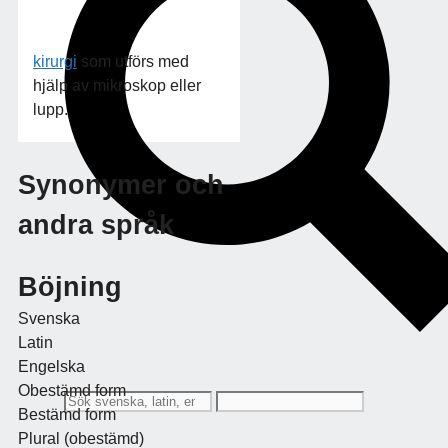
kirurgi
som utförs med
hjälp av mikroskop eller
lupp.
Synonymer och
andra språk
Böjning
Svenska
Latin
Engelska
Obestämd form
Bestämd form
Plural (obestämd)