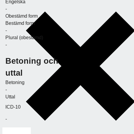
Engelska
-
Obestämd form
Bestämd form
-
Plural (obestämd)
-
Betoning och
uttal
Betoning
-
Uttal
ICD-10
-