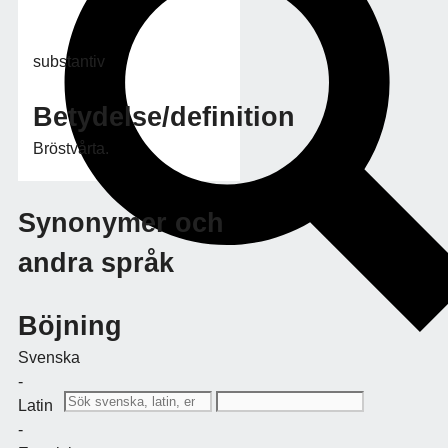
substantiv
Betydelse/definition
Bröstvårta.
Synonymer och
andra språk
Böjning
Svenska
-
Latin
-