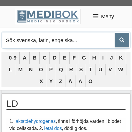
Hoppa
till
Meny
innehåll
0-9
A
B
C
D
E
F
G
H
I
J
K
L
M
N
O
P
Q
R
S
T
U
V
W
X
Y
Z
Å
Ä
Ö
LD
1.
laktatdehydrogenas
, finns i förhöjda värden i blodet
vid cellskada. 2.
letal
dos
, dödlig dos.