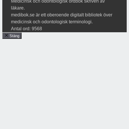
Medicinsk och odontologisk ordbok skriven av
läkare.
medibok.se är ett oberoende digitalt bibliotek över
medicinsk och odontologisk terminologi.
Antal ord: 9568
Stäng