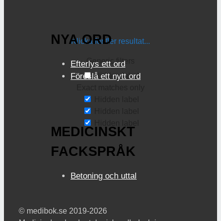
NYA ORD
Klicka för fler resultat...
Generic filters
Efterlys ett ord
Hidden label
Föreslå ett nytt ord
Exact matches only
Hidden label
Hidden label
Hidden label
MEDICINSKT
FACKSPRÅK
Betoning och uttal
© medibok.se 2019-2026