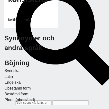
fasthetsgrad.
Synonymer och
andra språk
Böjning
Svenska
Latin
Engelska
Obestämd form
Bestämd form
Plural (obestämd)