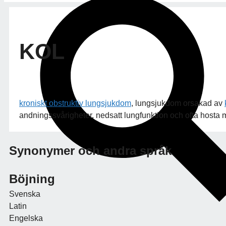
KOL
kroniskt obstruktiv lungsjukdom
, lungsjukdom orsakad av
andningssvårigheter, nedsatt lungfunktion och ofta hosta 
Synonymer och andra språk
Böjning
Svenska
Latin
Engelska