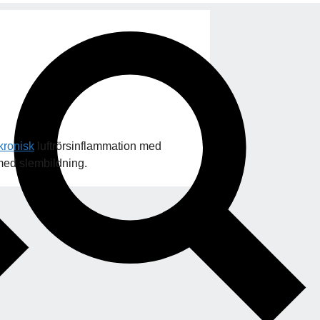
kronisk
luftrörsinflammation med
med slembildning.