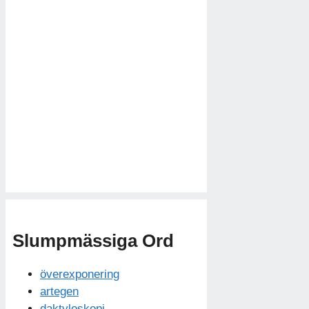
Slumpmässiga Ord
överexponering
artegen
daktyloskopi