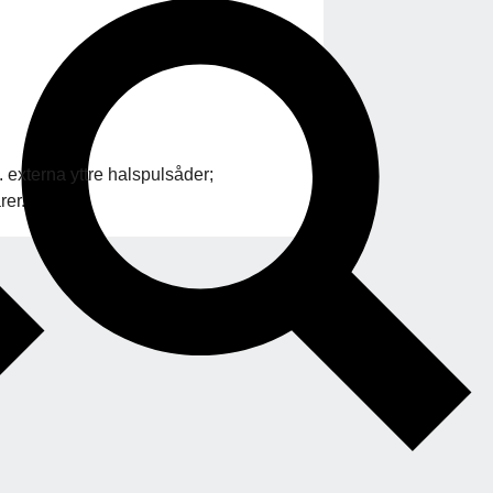
. externa yttre halspulsåder;
rer.