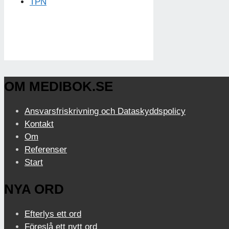
TPN
OM MEDIBOK.SE
Ansvarsfriskrivning och Dataskyddspolicy
Kontakt
Om
Referenser
Start
NYA ORD
Efterlys ett ord
Föreslå ett nytt ord