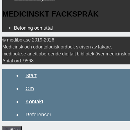
MEDICINSKT FACKSPRÅK
Betoning och uttal
© medibok.se 2019-2026
Medicinsk och odontologisk ordbok skriven av läkare.
medibok.se är ett oberoende digitalt bibliotek över medicinsk 
Antal ord: 9568
Start
Om
Kontakt
Referenser
Stäng