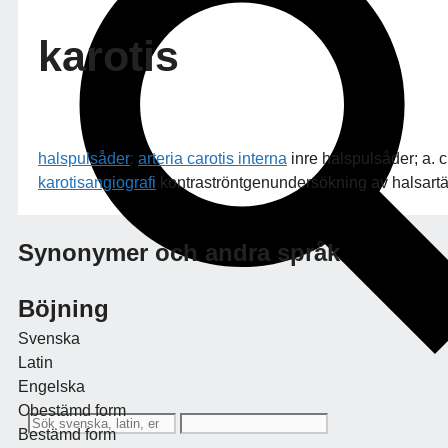
karotis
halspulsåder
:
arteria carotis interna
inre halspulsåder; a. c
karotisangiografi
kontraströntgenundersökning av halsartä
Synonymer och andra språk
Böjning
Svenska
Latin
Engelska
Obestämd form
Bestämd form