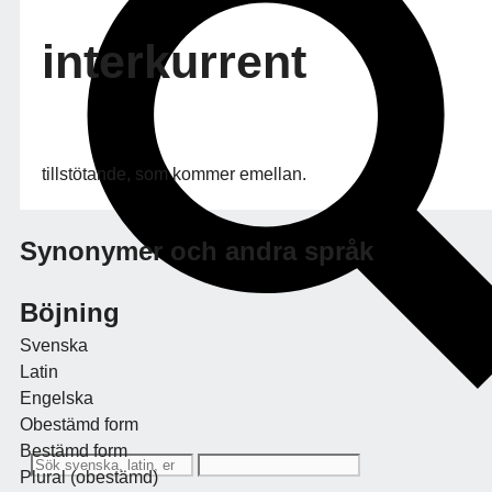
interkurrent
tillstötande, som kommer emellan.
Synonymer och andra språk
Böjning
Svenska
Latin
Engelska
Obestämd form
Bestämd form
Plural (obestämd)