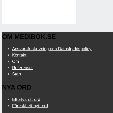
OM MEDIBOK.SE
Ansvarsfriskrivning och Dataskyddspolicy
Kontakt
Om
Referenser
Start
NYA ORD
Efterlys ett ord
Föreslå ett nytt ord