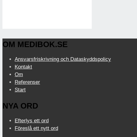
OM MEDIBOK.SE
Ansvarsfriskrivning och Dataskyddspolicy
Kontakt
Om
Referenser
Start
NYA ORD
Efterlys ett ord
Föreslå ett nytt ord