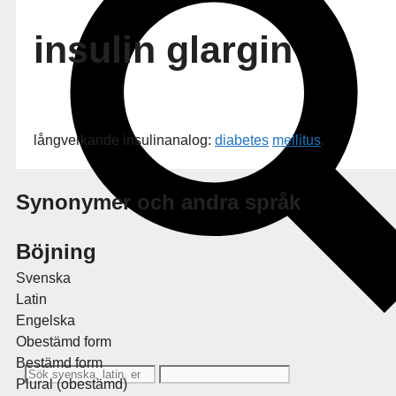
insulin glargin
långverkande insulinanalog:
diabetes
mellitus
.
Synonymer och andra språk
Böjning
Svenska
Latin
Engelska
Obestämd form
Bestämd form
Plural (obestämd)