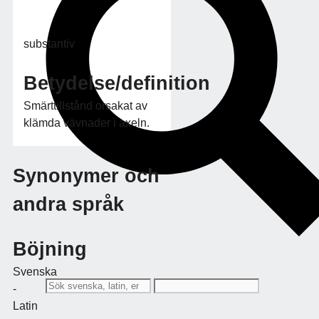
substantiv
Betydelse/definition
Smärttillstånd orsakat av
klämda vävnader i axeln.
Synonymer och
andra språk
Böjning
Svenska
-
Latin