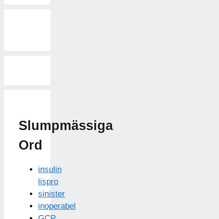
Slumpmässiga
Ord
insulin
lispro
sinister
inoperabel
GCP