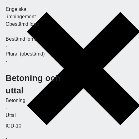
-
Engelska
-impingement
Obestämd form
-
Bestämd form
-
Plural (obestämd)
-
Betoning och
uttal
Betoning
-
Uttal
ICD-10
-