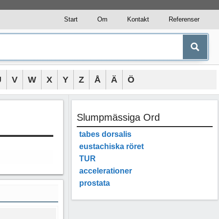
Start
Om
Kontakt
Referenser
U
V
W
X
Y
Z
Å
Ä
Ö
Slumpmässiga Ord
tabes dorsalis
eustachiska röret
TUR
accelerationer
prostata