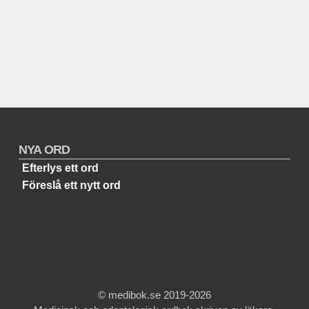
NYA ORD
Efterlys ett ord
Föreslå ett nytt ord
© medibok.se 2019-2026