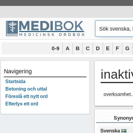
Hoppa
till
innehåll
0-9
A
B
C
D
E
F
G
inakti
Navigering
Startsida
Betoning och uttal
overksamhet. A
Föreslå ett nytt ord
Efterlys ett ord
Synonym
Svenska