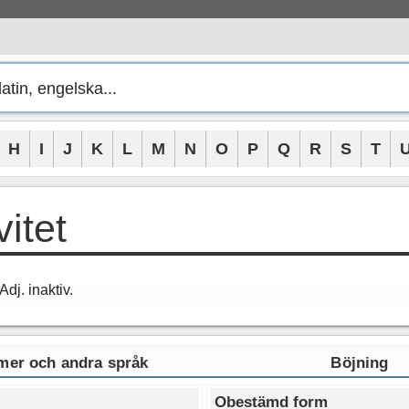
H
I
J
K
L
M
N
O
P
Q
R
S
T
vitet
dj. inaktiv.
er och andra språk
Böjning
Obestämd form