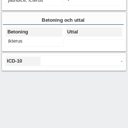
jaundice, icterus
-
Betoning och uttal
Betoning
Uttal
ịkterus
ICD-10
-