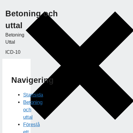
Betoning och
uttal
Betoning
Uttal
ICD-10
Navigering
Startsida
Betoning
och
uttal
Föreslå
ett