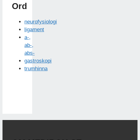
Ord
neurofysiologi
ligament
a-,
ab-,
abs-
gastroskopi
trumhinna