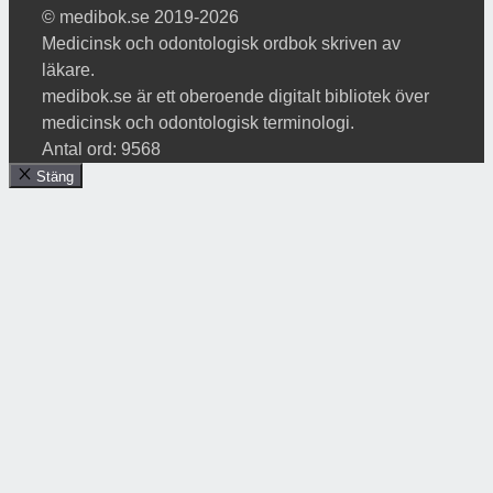
© medibok.se 2019-2026
Medicinsk och odontologisk ordbok skriven av
läkare.
medibok.se är ett oberoende digitalt bibliotek över
medicinsk och odontologisk terminologi.
Antal ord: 9568
Stäng