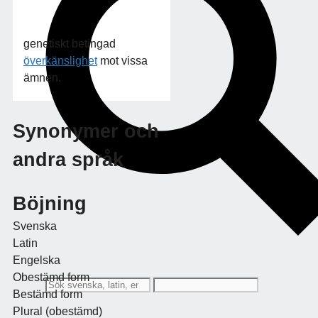
genetiskt betingad
överkänslighet
mot vissa
ämnen.
Synonymer och
andra språk
Böjning
Svenska
Latin
Engelska
Obestämd form
Bestämd form
Plural (obestämd)