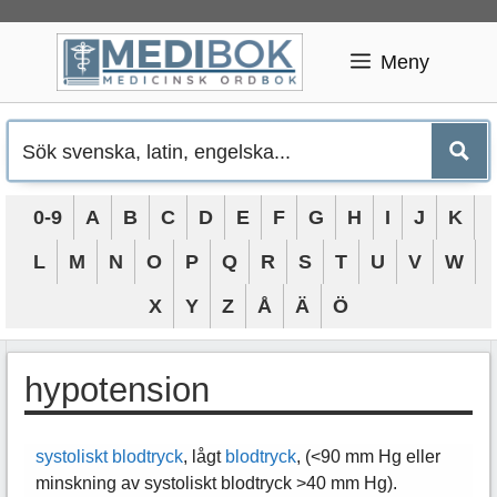
Hoppa
till
Meny
innehåll
0-9
A
B
C
D
E
F
G
H
I
J
K
L
M
N
O
P
Q
R
S
T
U
V
W
X
Y
Z
Å
Ä
Ö
hypotension
systoliskt blodtryck
, lågt
blodtryck
, (<90 mm Hg eller
minskning av systoliskt blodtryck >40 mm Hg).