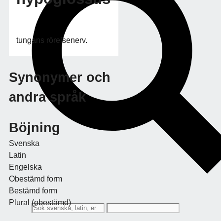
tungans rörelsenerv.
Synonymer och
andra språk
Böjning
Svenska
Latin
Engelska
Obestämd form
Bestämd form
Plural (obestämd)