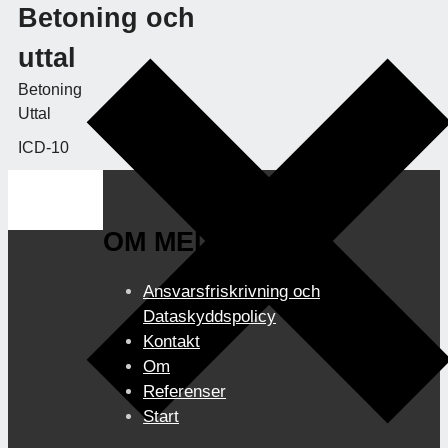
Betoning och
uttal
Betoning
Uttal
ICD-10
OM MEDIBOK.SE
Ansvarsfriskrivning och
Dataskyddspolicy
Kontakt
Om
Referenser
Start