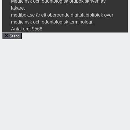
Medicinsk och odontologisk ordbok skriven av
läkare.
medibok.se är ett oberoende digitalt bibliotek över
medicinsk och odontologisk terminologi.
Antal ord: 9568
Stäng