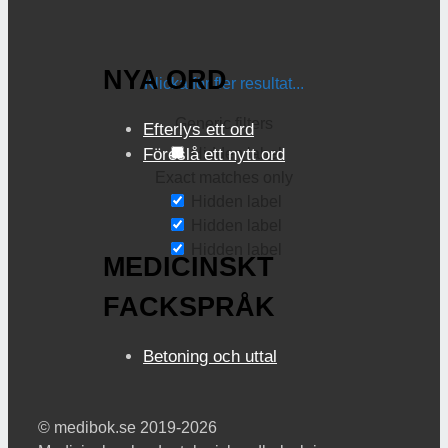
NYA ORD
Klicka för fler resultat...
Generic filters
Efterlys ett ord
Hidden label
Föreslå ett nytt ord
Exact matches only
Hidden label
Hidden label
Hidden label
MEDICINSKT
FACKSPRÅK
Betoning och uttal
© medibok.se 2019-2026