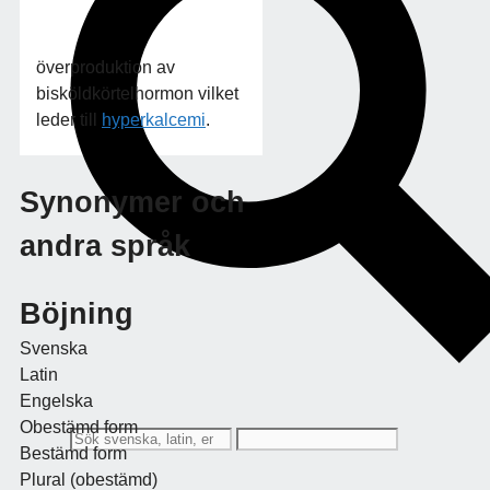
överproduktion av
bisköldkörtelhormon vilket
leder till
hyperkalcemi
.
Synonymer och
andra språk
Böjning
Svenska
Latin
Engelska
Obestämd form
Bestämd form
Plural (obestämd)