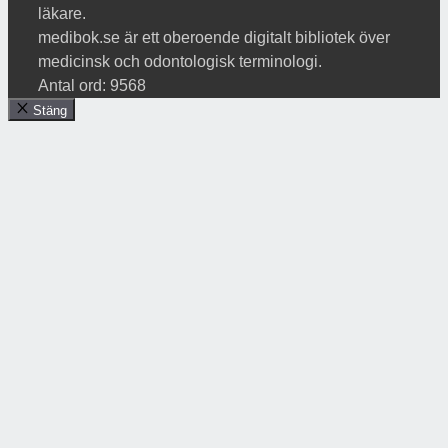
läkare.
medibok.se är ett oberoende digitalt bibliotek över
medicinsk och odontologisk terminologi.
Antal ord: 9568
Stäng