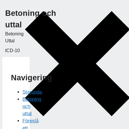
Betoning och
uttal
Betoning
Uttal
ICD-10
Navigering
Startsida
Betoning
och
uttal
Föreslå
ett