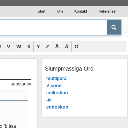
Start
Om
Kontakt
Referenser
U
V
W
X
Y
Z
Å
Ä
Ö
Slumpmässiga Ord
multipara
substantiv
V-sond
infiltration
-id
endoskop
lo
(blåsa