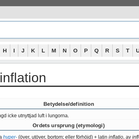
H
I
J
K
L
M
N
O
P
Q
R
S
T
inflation
Betydelse/definition
 icke utnyttjad luft i lungorna.
Ordets ursprung (etymologi)
ka
hyper-
(över, utöver, bortom; eller förhöjd) + latin
inflatio
, av
inf