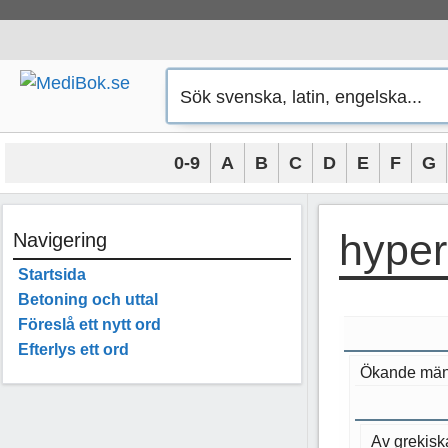
Hoppa
till
innehåll
0-9
A
B
C
D
E
F
G
hyper
Navigering
Startsida
Betoning och uttal
Föreslå ett nytt ord
Efterlys ett ord
Ökande mängd
Av grekis