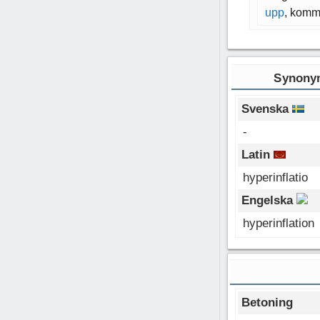
upp
, komma
Synonym
Svenska
-
Latin
hyperinflatio
Engelska
hyperinflation
Betoning