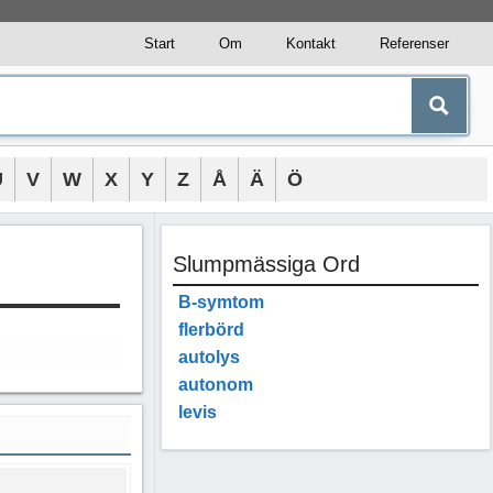
Start
Om
Kontakt
Referenser
U
V
W
X
Y
Z
Å
Ä
Ö
Slumpmässiga Ord
B-symtom
flerbörd
autolys
autonom
levis