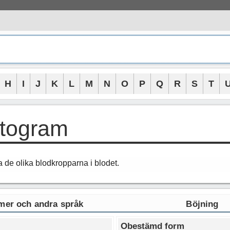
H
I
J
K
L
M
N
O
P
Q
R
S
T
togram
 de olika blodkropparna i blodet.
er och andra språk
Böjning
Obestämd form