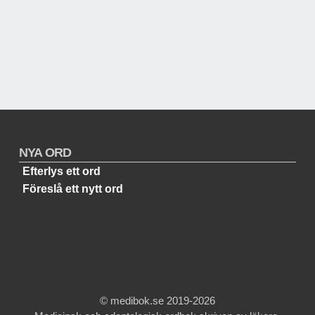
NYA ORD
Efterlys ett ord
Föreslå ett nytt ord
© medibok.se 2019-2026