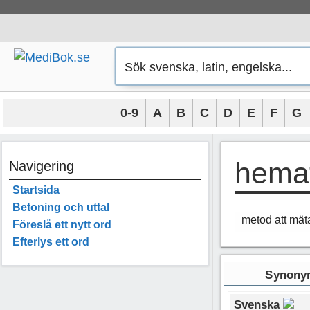
Hoppa
till
innehåll
0-9
A
B
C
D
E
F
G
hema
Navigering
Startsida
Betoning och uttal
metod att mäta
Föreslå ett nytt ord
Efterlys ett ord
Synonym
Svenska