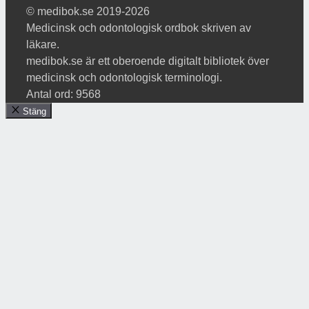
© medibok.se 2019-2026
Medicinsk och odontologisk ordbok skriven av
läkare.
medibok.se är ett oberoende digitalt bibliotek över
medicinsk och odontologisk terminologi.
Antal ord: 9568
Stäng