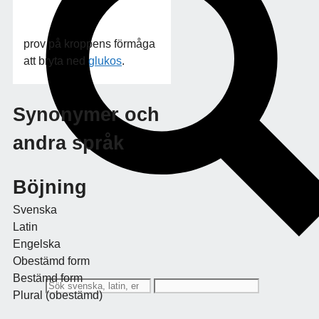
prov på kroppens förmåga
att bryta ned
glukos
.
Synonymer och
andra språk
Böjning
Svenska
Latin
Engelska
Obestämd form
Bestämd form
Plural (obestämd)