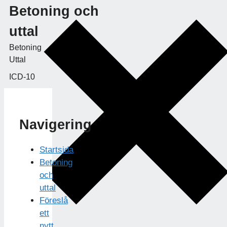
Betoning och
uttal
Betoning
Uttal
ICD-10
Navigering
Startsida
Betoning
och
uttal
Föreslå
ett
nytt