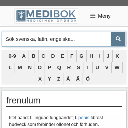
Hoppa
till
Meny
innehåll
0-9
A
B
C
D
E
F
G
H
I
J
K
L
M
N
O
P
Q
R
S
T
U
V
W
X
Y
Z
Å
Ä
Ö
frenulum
litet band: f. linguae tungbandet; f.
penis
fibröst
hudveck som förbinder ollonet och förhuden.