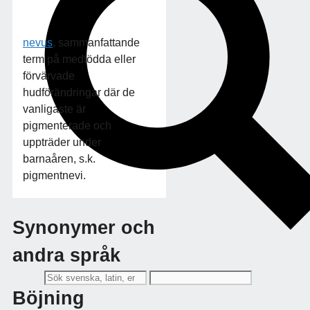
nevus
, sammanfattande
term på medfödda eller
förvärvade
hudförändringar där de
vanligaste är
pigmenterade och
uppträder under
barnaåren, s.k.
pigmentnevi.
Synonymer och
andra språk
Böjning